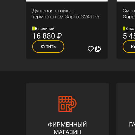
Душевая стойка с
Смес
7-11
термостатом Gappo G2491-6
Gapp
В наличии
В на
16 880
₽
5 4
КУПИТЬ
К
ФИРМЕННЫЙ
Г
МАГАЗИН