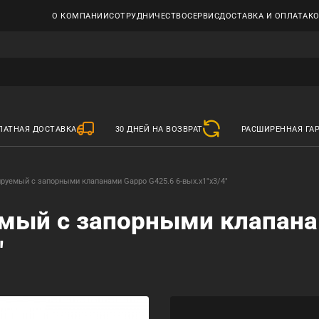
О КОМПАНИИ
СОТРУДНИЧЕСТВО
СЕРВИС
ДОСТАВКА И ОПЛАТА
К
ЛАТНАЯ ДОСТАВКА
30 ДНЕЙ НА ВОЗВРАТ
РАСШИРЕННАЯ ГА
ируемый с запорными клапанами Gappo G425.6 6-вых.x1"x3/4"
емый с запорными клапан
"