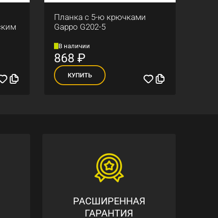
Планка с 5-ю крючками
План
ским
Gappo G202-5
Gapp
В наличии
В н
868
₽
70
КУПИТЬ
К
РАСШИРЕННАЯ
ГАРАНТИЯ