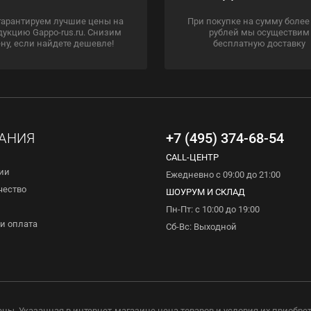
гарантируем лучшие цены на
При покупке на сумму более
дукцию Gappo-rus.ru. Снизим
рублей мы осуществим
ну, если найдете дешевле!
бесплатную доставку
АНИЯ
+7 (495) 374-68-54
CALL-ЦЕНТР
ии
Ежедневно с 09:00 до 21:00
чество
ШОУРУМ И СКЛАД
Пн-Пт: с 10:00 до 19:00
и оплата
Сб-Вс: Выходной
ены. Указанная в интернет-магазине цена товаров и условия их приобре