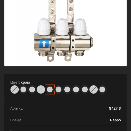
Цвет:
хром
Артикул
G427.3
Бренд
Gappo