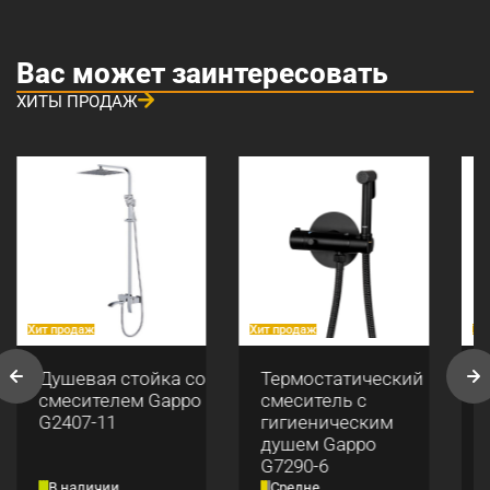
Вас может заинтересовать
ХИТЫ ПРОДАЖ
Хит продаж
Хит продаж
Хи
Душевая стойка со
Термостатический
смесителем Gappo
смеситель с
G2407-11
гигиеническим
душем Gappo
G7290-6
В наличии
Средне