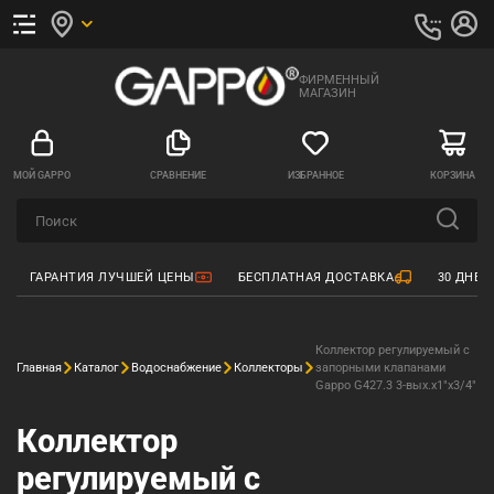
ФИРМЕННЫЙ
МАГАЗИН
МОЙ GAPPO
СРАВНЕНИЕ
ИЗБРАННОЕ
КОРЗИНА
ГАРАНТИЯ ЛУЧШЕЙ ЦЕНЫ
БЕСПЛАТНАЯ ДОСТАВКА
30 ДНЕЙ
Коллектор регулируемый с
Главная
Каталог
Водоснабжение
Коллекторы
запорными клапанами
Gappo G427.3 3-вых.x1"x3/4"
Коллектор
регулируемый с