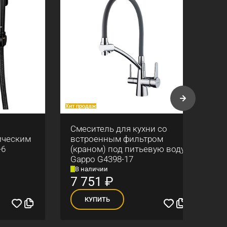
Хит продаж
Хит про
Смеситель для кухни со
Душе
ским
встроенным фильтром
терм
(краном) под питьевую воду
Gappo G4398-17
В наличии
В н
7 751
₽
15
КУПИТЬ
К