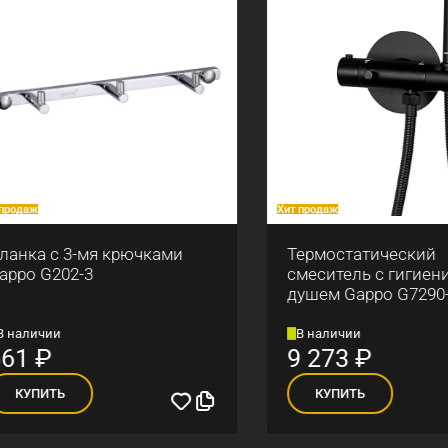
аж
Хит продаж
ка с 3-мя крючками
Термостатический
o G202-3
смеситель с гигиениче
душем Gappo G7290-6
личии
В наличии
1
₽
9 273
₽
УПИТЬ
КУПИТЬ