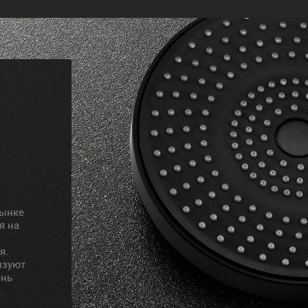
рынке
я на
я.
изуют
знь