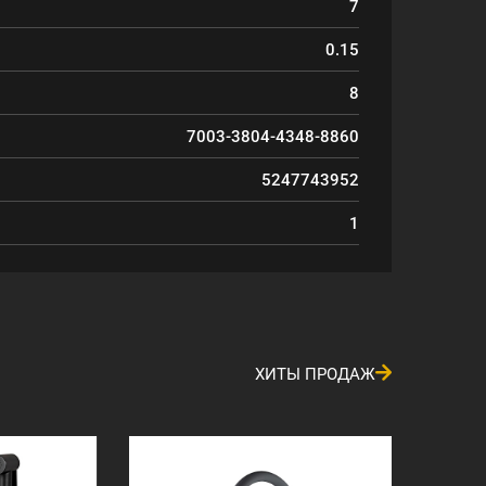
7
0.15
8
7003-3804-4348-8860
5247743952
1
ХИТЫ ПРОДАЖ