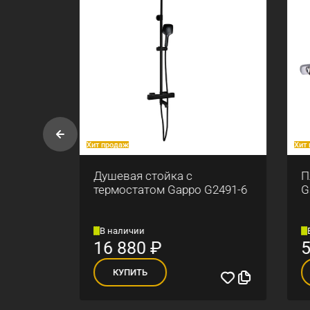
Хит продаж
Хит прод
Душевая стойка с
План
91
термостатом Gappo G2491-6
Gapp
В наличии
В на
16 880
₽
56
КУПИТЬ
К