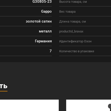
G30805-23
Высота товара, см
Gappo
Вес товара
золотой сатин
Длина товара, см
металл
productId_bravax
Германия
Идентификатор Озон
7
Количество в упаковке
ть