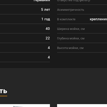
5 лет
Асимметричность
1 год
крепления
В комплекте
40
Ширина мойки, см
22
Глубина мойки, см
4
Высота мойки, см
4
ть