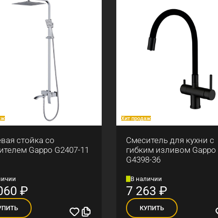
аж
Хит продаж
вая стойка со
Смеситель для кухни с
ителем Gappo G2407-11
гибким изливом Gappo
G4398-36
личии
В наличии
060
₽
7 263
₽
УПИТЬ
КУПИТЬ