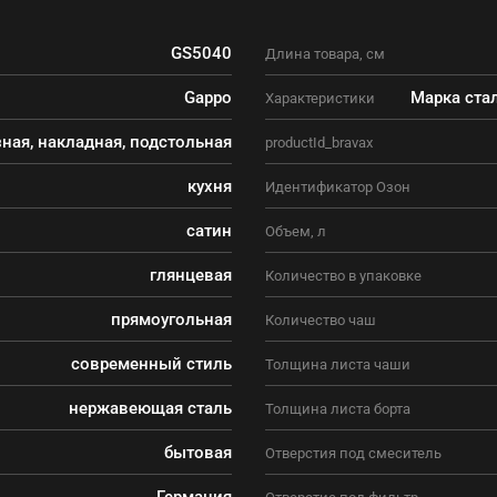
GS5040
Длина товара, см
Gappo
Марка ста
Характеристики
ная, накладная, подстольная
productId_bravax
кухня
Идентификатор Озон
сатин
Объем, л
глянцевая
Количество в упаковке
прямоугольная
Количество чаш
современный стиль
Толщина листа чаши
нержавеющая сталь
Толщина листа борта
бытовая
Отверстия под смеситель
Германия
Отверстие под фильтр