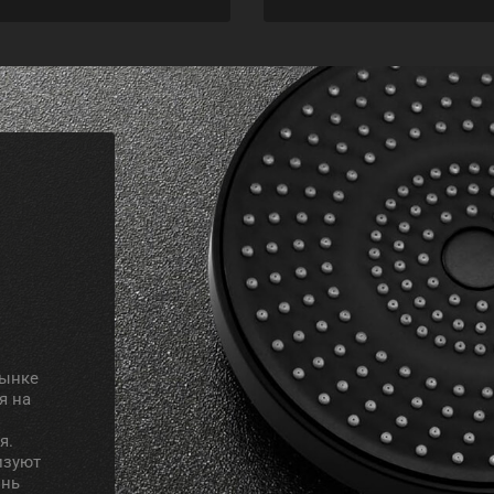
рынке
я на
я.
изуют
знь