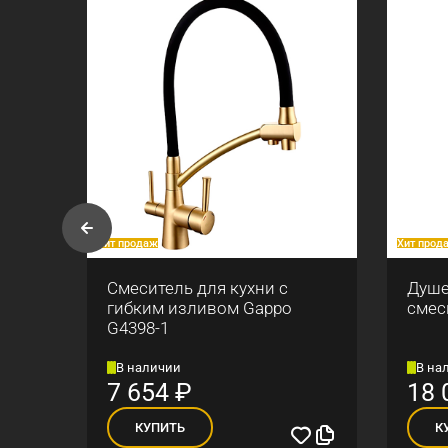
Хит продаж
Хит прод
ны
Смеситель для кухни с
Душе
гибким изливом Gappo
смес
G4398-1
В наличии
В на
7 654
₽
18 
КУПИТЬ
К