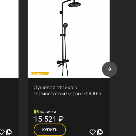
Хит продаж
Хит про
Душевая стойка с
Смес
термостатом Gappo G2490-6
Gapp
В наличии
Сре
15 521
₽
8 
КУПИТЬ
К