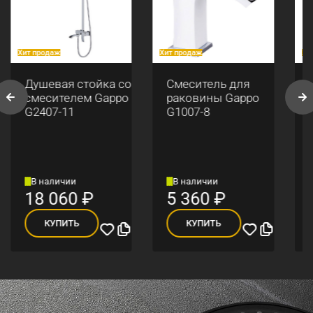
Хит продаж
Хит продаж
Хи
Душевая стойка со
Смеситель для
смесителем Gappo
раковины Gappo
G2407-11
G1007-8
В наличии
В наличии
18 060
₽
5 360
₽
КУПИТЬ
КУПИТЬ