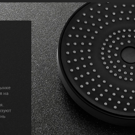
рынке
я на
я.
изуют
знь