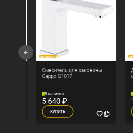
Хит продаж
Хит прод
ны
Смеситель для раковины
Душе
Gappo G1017
смес
В наличии
В на
5 640
₽
18 
КУПИТЬ
К