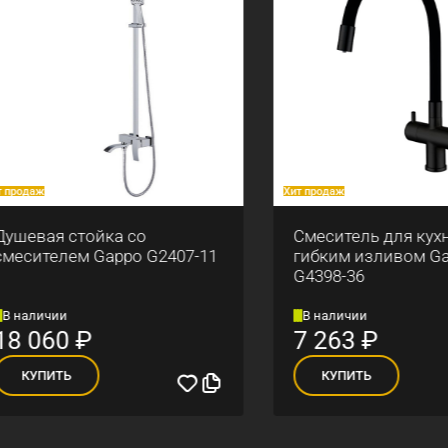
аж
Хит продаж
вая стойка со
Смеситель для кухни с
ителем Gappo G2407-11
гибким изливом Gappo
G4398-36
личии
В наличии
060
₽
7 263
₽
УПИТЬ
КУПИТЬ