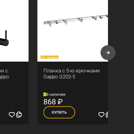
Хит продаж
Хит про
Планка с 5-ю крючками
План
Gappo G202-5
Gapp
В наличии
В н
868
₽
56
КУПИТЬ
К