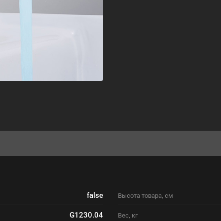
false
Высота товара, см
G1230.04
Вес, кг