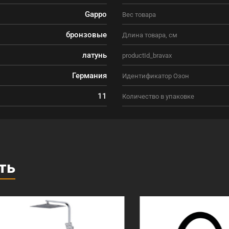
Gappo
Вес товара
бронзовые
Длина товара, см
латунь
productId_bravax
Германия
Идентификатор Озон
11
Количество в упаковке
ть