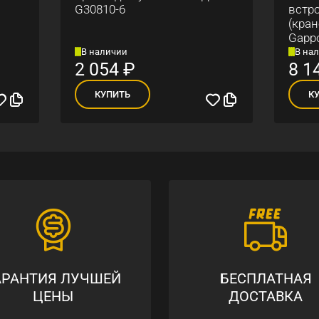
10-6
встроенным фильтром
(краном) под питьевую
Gappo G4398-16
личии
В наличии
54
₽
8 140
₽
УПИТЬ
КУПИТЬ
АРАНТИЯ ЛУЧШЕЙ
БЕСПЛАТНАЯ
ЦЕНЫ
ДОСТАВКА