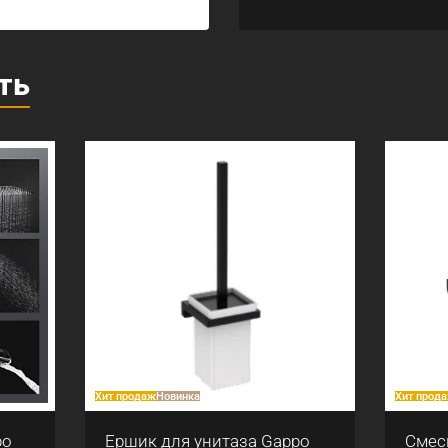
ть
аж
Новинка
Хит продаж
к для унитаза Gappo
Смеситель для кухни с