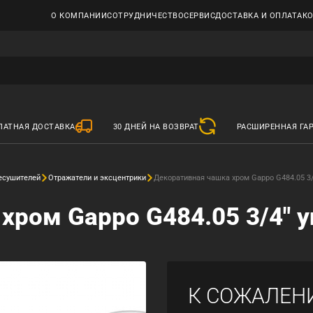
О КОМПАНИИ
СОТРУДНИЧЕСТВО
СЕРВИС
ДОСТАВКА И ОПЛАТА
К
ЛАТНАЯ ДОСТАВКА
30 ДНЕЙ НА ВОЗВРАТ
РАСШИРЕННАЯ ГА
есушителей
Отражатели и эксцентрики
Декоративная чашка хром Gappo G484.05 3/4
ром Gappo G484.05 3/4" уп
К СОЖАЛЕН