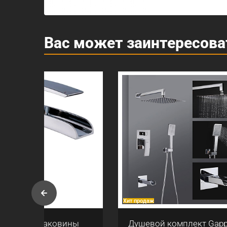
Вас может заинтересова
Хит продаж
Хит прод
ны
Душевой комплект Gappo
Ерши