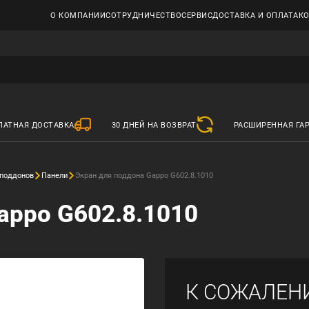
О КОМПАНИИ
СОТРУДНИЧЕСТВО
СЕРВИС
ДОСТАВКА И ОПЛАТА
К
ЛАТНАЯ ДОСТАВКА
30 ДНЕЙ НА ВОЗВРАТ
РАСШИРЕННАЯ ГА
поддонов
Панели
Экран для поддона Gappo G602.8.1010
appo G602.8.1010
К СОЖАЛЕН