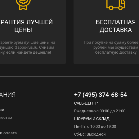
АРАНТИЯ ЛУЧШЕЙ
БЕСПЛАТНАЯ
ЦЕНЫ
ДОСТАВКА
гарантируем лучшие цены на
При покупке на сумму более
дукцию Gappo-rus.ru. Снизим
рублей мы осуществим
ну, если найдете дешевле!
бесплатную доставку
АНИЯ
+7 (495) 374-68-54
CALL-ЦЕНТР
ии
Ежедневно с 09:00 до 21:00
чество
ШОУРУМ И СКЛАД
Пн-Пт: с 10:00 до 19:00
и оплата
Сб-Вс: Выходной