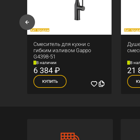
Хит продаж
Хит прод
Смеситель для кухни с
Душе
гибким изливом Gappo
смес
G4398-51
В наличии
В на
6 384
₽
21 
КУПИТЬ
К