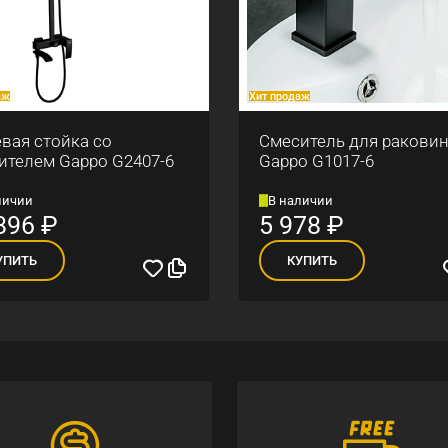
аж
Хит продаж
вая стойка со
Смеситель для ракови
ителем Gappo G2407-6
Gappo G1017-6
личии
В наличии
896
₽
5 978
₽
УПИТЬ
КУПИТЬ