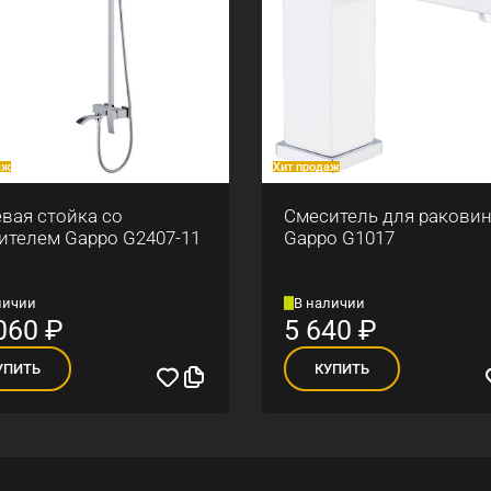
аж
Хит продаж
вая стойка со
Смеситель для ракови
ителем Gappo G2407-11
Gappo G1017
личии
В наличии
060
₽
5 640
₽
УПИТЬ
КУПИТЬ