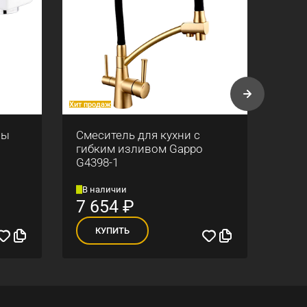
Хит продаж
Хит про
ны
Смеситель для кухни с
Смес
гибким изливом Gappo
Gapp
G4398-1
В наличии
В н
7 654
₽
4 
КУПИТЬ
К