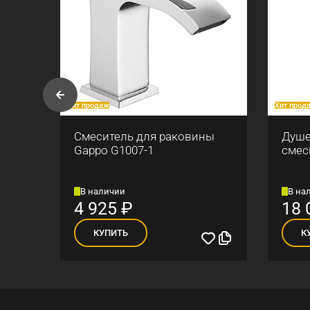
Хит продаж
Хит прод
ны
Смеситель для раковины
Душе
Gappo G1007-1
смес
В наличии
В на
4 925
₽
18 
КУПИТЬ
К