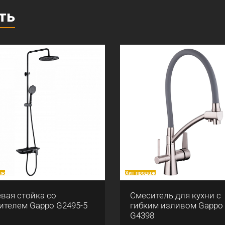
ть
аж
Хит продаж
вая стойка со
Смеситель для кухни с
ителем Gappo G2495-5
гибким изливом Gappo
G4398