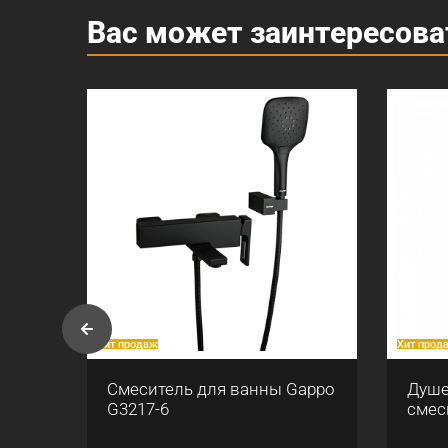
Вас может заинтересова
Хит продаж
Хит прод
ны
Смеситель для ванны Gappo
Душе
G3217-6
смес