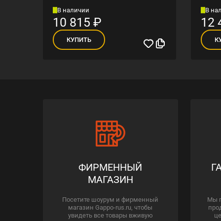
В наличии
В на
10 815
₽
12 
КУПИТЬ
К
ФИРМЕННЫЙ
Г
МАГАЗИН
Посетите шоурум и фирменный
Мы 
магазин Gappo-rus.ru, чтобы
про
увидеть все товары вживую
це