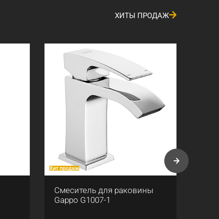
ХИТЫ ПРОДАЖ
Хит продаж
Хит про
Смеситель для раковины
Смес
Gappo G1007-1
Gapp