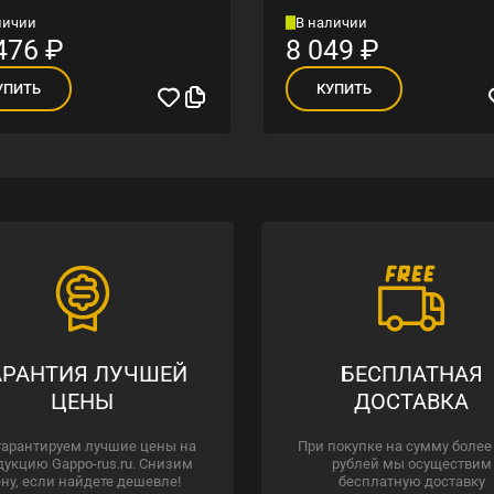
личии
В наличии
476
₽
8 049
₽
УПИТЬ
КУПИТЬ
АРАНТИЯ ЛУЧШЕЙ
БЕСПЛАТНАЯ
ЦЕНЫ
ДОСТАВКА
гарантируем лучшие цены на
При покупке на сумму более
дукцию Gappo-rus.ru. Снизим
рублей мы осуществим
ну, если найдете дешевле!
бесплатную доставку