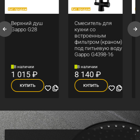
Хит продаж
Хит продаж
Хи
Верхний душ
Смеситель для
Gappo G28
кухни со
встроенным
фильтром (краном)
под питьевую воду
Gappo G4398-16
В наличии
В наличии
1 015
₽
8 140
₽
КУПИТЬ
КУПИТЬ