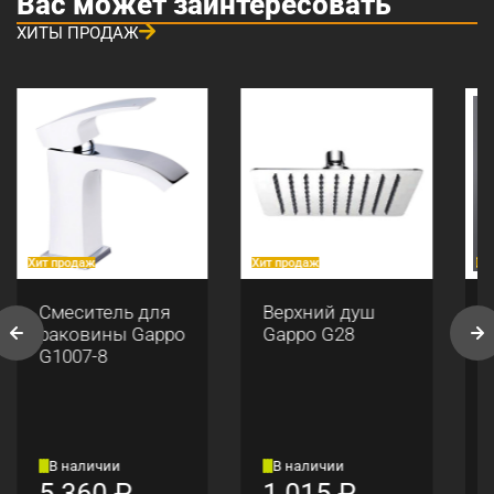
Вас может заинтересовать
ХИТЫ ПРОДАЖ
Хит продаж
Хит продаж
Хи
Смеситель для
Верхний душ
раковины Gappo
Gappo G28
G1007-8
В наличии
В наличии
5 360
₽
1 015
₽