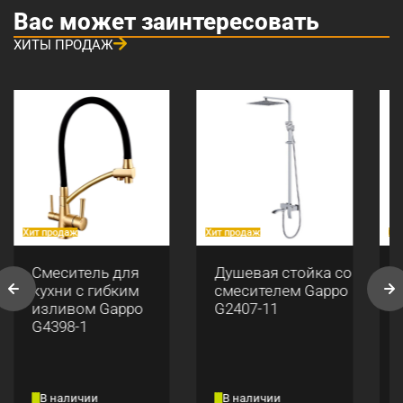
Вас может заинтересовать
ХИТЫ ПРОДАЖ
Хит продаж
Хит продаж
Хи
Смеситель для
Душевая стойка со
кухни с гибким
смесителем Gappo
изливом Gappo
G2407-11
G4398-1
В наличии
В наличии