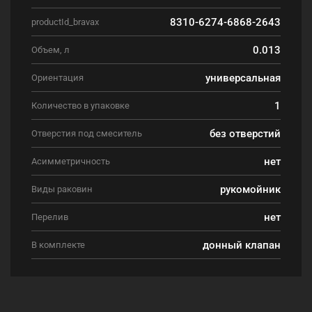
8310-6274-6868-2643
productId_bravax
0.013
Объем, л
универсальная
Ориентация
1
Количество в упаковке
без отверстий
Отверстия под смеситель
нет
Асимметричность
рукомойник
Виды раковин
нет
Перелив
донный клапан
В комплекте