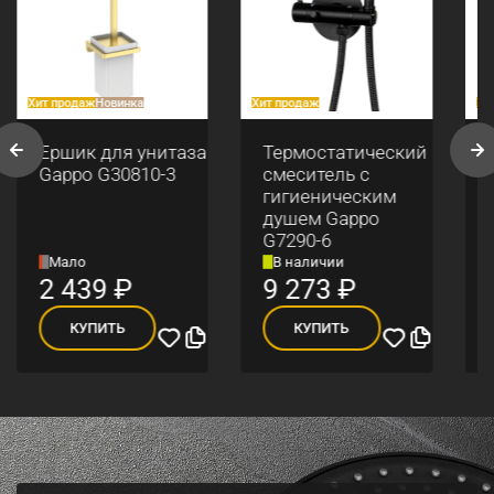
Хит продаж
Новинка
Хит продаж
Хи
Ершик для унитаза
Термостатический
Gappo G30810-3
смеситель с
гигиеническим
душем Gappo
G7290-6
Мало
В наличии
2 439
₽
9 273
₽
КУПИТЬ
КУПИТЬ