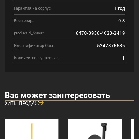
1 год
Гарантия на корпус
0.3
Вес товара
6478-3936-4023-2419
productId_bravax
5247876586
Идентификатор Озон
1
Количество в упаковке
Вас может заинтересовать
ХИТЫ ПРОДАЖ