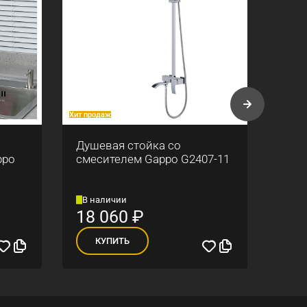
Хит продаж
Хит про
Душевая стойка со
Смес
ppo
смесителем Gappo G2407-11
Gapp
В наличии
В н
18 060
₽
5 
КУПИТЬ
К