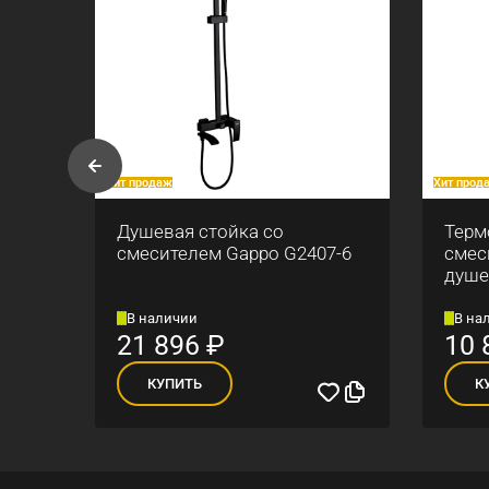
Хит продаж
Хит прод
ны
Душевая стойка со
Терм
смесителем Gappo G2407-6
смес
душе
В наличии
В на
21 896
₽
10 
КУПИТЬ
К