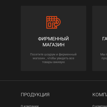
ФИРМЕННЫЙ
Г
МАГАЗИН
Посетите шоурум и фирменный
Мы 
магазин , чтобы увидеть все
про
товары вживую
ПРОДУКЦИЯ
КОМП
О компании
О компан