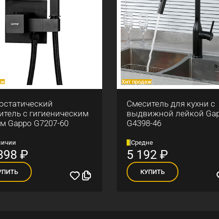
аж
Хит продаж
остатический
Смеситель для кухни с
итель с гигиеническим
выдвижной лейкой Ga
м Gappo G7207-60
G4398-46
личии
Средне
898
₽
5 192
₽
УПИТЬ
КУПИТЬ