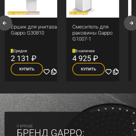
Хит продаж
Новинка
Хит продаж
Хи
Ершик для унитаза
Смеситель для
Gappo G30810
раковины Gappo
G1007-1
Средне
В наличии
2 131
₽
4 925
₽
КУПИТЬ
КУПИТЬ
O БРЕНДЕ
БРЕНД GAPPO: