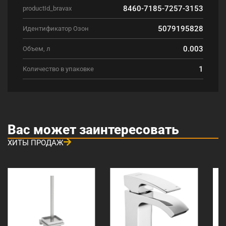
8460-7185-7257-3153
productId_bravax
5079195828
Идентификатор Озон
0.003
Объем, л
1
Количество в упаковке
Вас может заинтересовать
ХИТЫ ПРОДАЖ