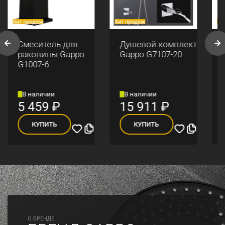
Хит продаж
Хит продаж
Хи
Смеситель для
Душевой комплект
раковины Gappo
Gappo G7107-20
G1007-6
В наличии
В наличии
5 459
₽
15 911
₽
КУПИТЬ
КУПИТЬ
O БРЕНДЕ