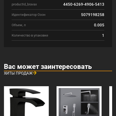
4450-6269-4906-5413
productId_bravax
5079198258
Идентификатор Озон
0.005
Объем, л
1
Количество в упаковке
Вас может заинтересовать
ХИТЫ ПРОДАЖ