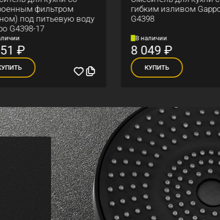
оенным фильтром
гибким изливом Gappo
ном) под питьевую воду
G4398
o G4398-17
личии
В наличии
51
₽
8 049
₽
УПИТЬ
КУПИТЬ