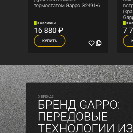
ским
термостатом Gappo G2491-6
встр
(кра
Gapp
В наличии
В на
16 880
₽
7 7
КУПИТЬ
К
O БРЕНДЕ
БРЕНД GAPPO:
ПЕРЕДОВЫЕ
ТЕХНОЛОГИИ ИЗ