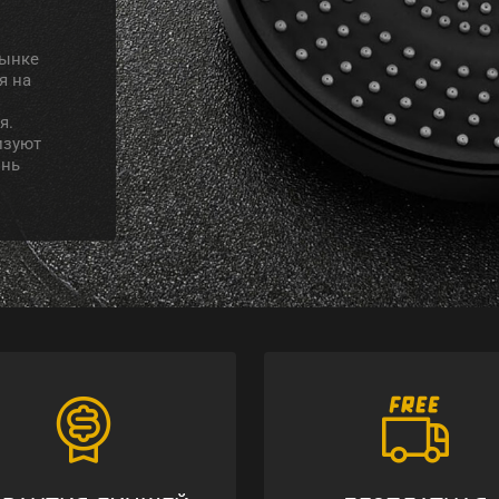
рынке
я на
я.
изуют
знь