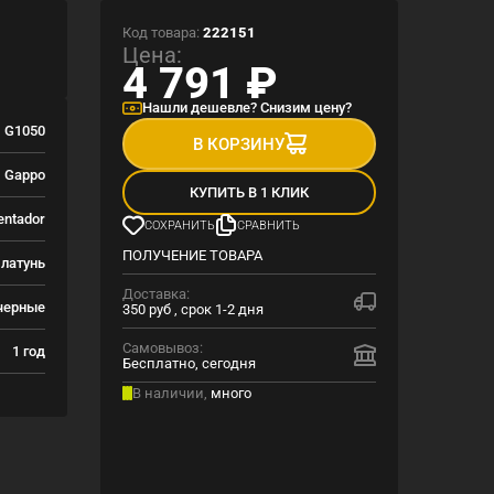
Код товара:
222151
Цена:
4 791
₽
Нашли дешевле? Снизим цену?
G1050
В КОРЗИНУ
Gappo
КУПИТЬ В 1 КЛИК
entador
СОХРАНИТЬ
СРАВНИТЬ
ПОЛУЧЕНИЕ ТОВАРА
латунь
Доставка:
черные
350 руб , срок 1-2 дня
Самовывоз:
1 год
Бесплатно, сегодня
В наличии,
много