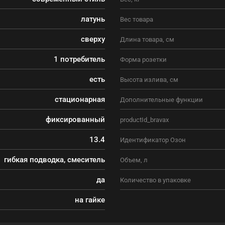
латунь
Вес товара
сверху
Длина товара, см
1 потребитель
Форма розетки
есть
Высота излива, см
стационарная
Дополнительные функции
фиксированный
productId_bravax
13.4
Идентификатор Озон
гибкая подводка, смеситель
Объем, л
да
Количество в упаковке
на гайке