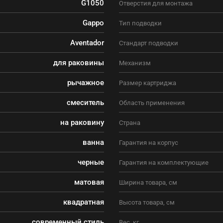
G1050
Отверстия для монтажа
Gappo
Тип подводки
Aventador
Стандарт подводки
для раковины
Механизм
рычажное
Размер картриджа
смеситель
Область применения
на раковину
Страна
ванна
Гарантия на корпус
черные
Гарантия на комплектующие
матовая
Ширина товара, см
квадратная
Высота товара, см
современный стиль
Вес, кг