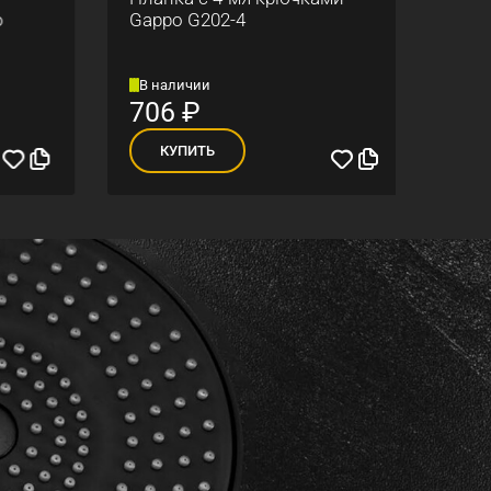
Gappo G202-4
гибк
G439
В наличии
В н
706
₽
7 
КУПИТЬ
К