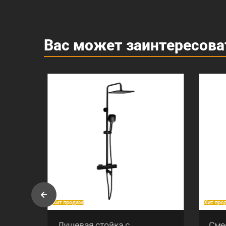
Вас может заинтересова
Хит продаж
Хит прод
Душевая стойка с
Смес