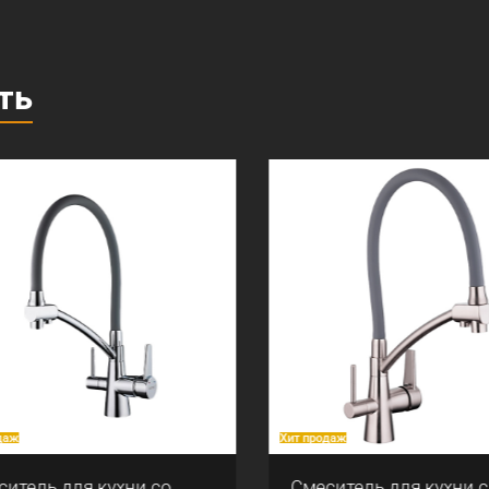
ть
аж
Хит продаж
итель для кухни со
Смеситель для кухни с