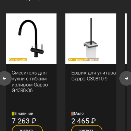
Хит продаж
Хит продаж
Новинка
Хи
Смеситель для
Ершик для унитаза
кухни с гибким
Gappo G30810-9
изливом Gappo
G4398-36
В наличии
Мало
7 263
₽
2 465
₽