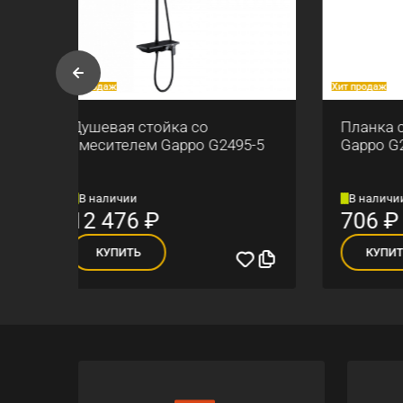
Хит продаж
Хит прод
Планка с 4-мя крючками
Смес
5-5
Gappo G202-4
Gapp
В наличии
В на
706
₽
5 4
КУПИТЬ
К