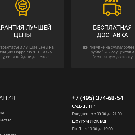
АРАНТИЯ ЛУЧШЕЙ
БЕСПЛАТНАЯ
ЦЕНЫ
ДОСТАВКА
гарантируем лучшие цены на
При покупке на сумму более
дукцию Gappo-rus.ru. Снизим
рублей мы осуществим
ну, если найдете дешевле!
бесплатную доставку
АНИЯ
+7 (495) 374-68-54
CALL-ЦЕНТР
ии
Ежедневно с 09:00 до 21:00
чество
ШОУРУМ И СКЛАД
Пн-Пт: с 10:00 до 19:00
и оплата