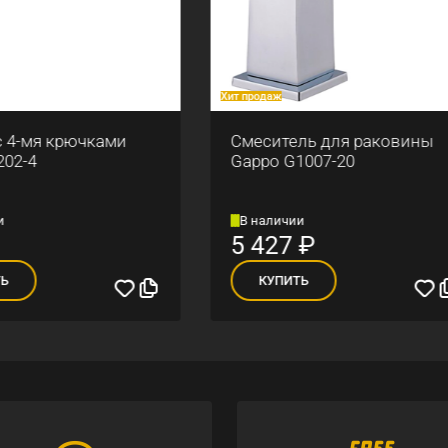
аж
Хит продаж
итель для раковины
Верхний душ Gappo G28
o G1007-20
личии
В наличии
27
₽
1 015
₽
УПИТЬ
КУПИТЬ