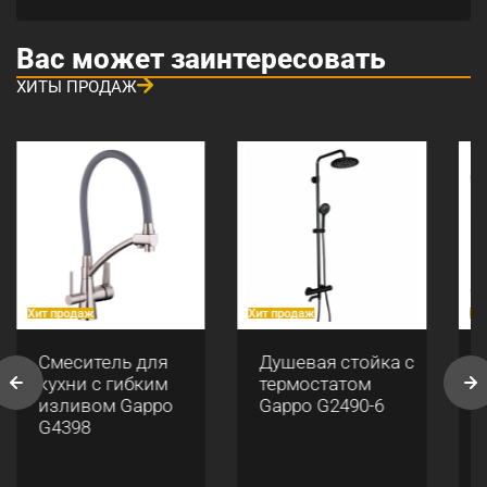
Вас может заинтересовать
ХИТЫ ПРОДАЖ
Хит продаж
Хит продаж
Хи
Смеситель для
Душевая стойка с
кухни с гибким
термостатом
изливом Gappo
Gappo G2490-6
G4398