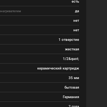
есть
да
онагревателем
нет
нет
1 отверстие
жесткая
1/2&quot;
керамический картридж
35 мм
бытовая
Германия
2 года