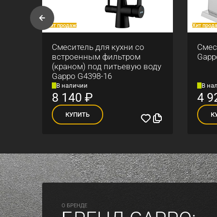
Хит продаж
Хит прод
ны
Смеситель для кухни со
Смес
встроенным фильтром
Gapp
(краном) под питьевую воду
Gappo G4398-16
В наличии
В на
8 140
₽
4 9
КУПИТЬ
К
O БРЕНДЕ