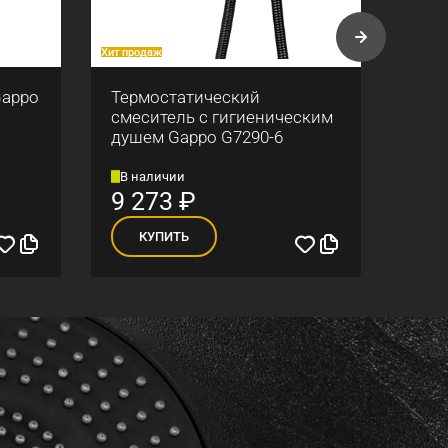
Хит продаж
Хит про
Gappo
Термостатический
Душ
смеситель с гигиеническим
G710
душем Gappo G7290-6
В наличии
В н
9 273
₽
15
КУПИТЬ
К