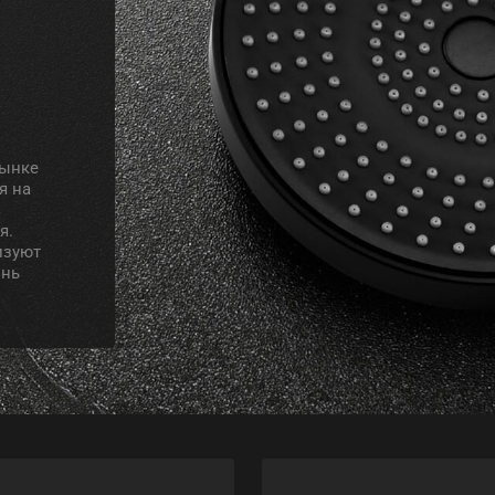
рынке
я на
я.
изуют
знь