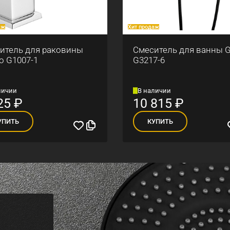
аж
Хит продаж
итель для раковины
Смеситель для ванны 
o G1007-1
G3217-6
личии
В наличии
25
₽
10 815
₽
УПИТЬ
КУПИТЬ