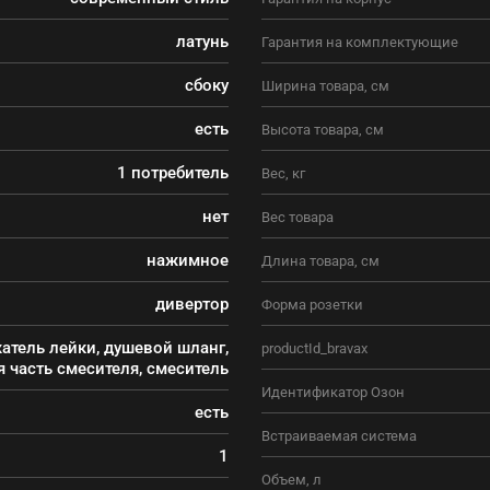
латунь
Гарантия на комплектующие
сбоку
Ширина товара, см
есть
Высота товара, см
1 потребитель
Вес, кг
нет
Вес товара
нажимное
Длина товара, см
дивертор
Форма розетки
жатель лейки, душевой шланг,
productId_bravax
 часть смесителя, смеситель
Идентификатор Озон
есть
Встраиваемая система
1
Объем, л