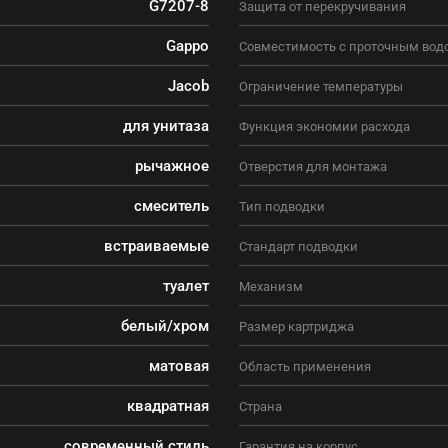
G7207-8
Защита от перекручивания
Gappo
Совместимость с проточным вод
Jacob
Ограничение температуры
для унитаза
Функция экономии расхода
рычажное
Отверстия для монтажа
смеситель
Тип подводки
встраиваемые
Стандарт подводки
туалет
Механизм
белый/хром
Размер картриджа
матовая
Область применения
квадратная
Страна
современный стиль
Гарантия на корпус