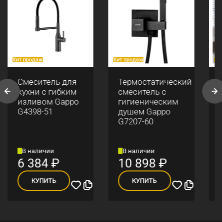
Хит продаж
Хит продаж
Хи
Смеситель для
Термостатический
кухни с гибким
смеситель с
изливом Gappo
гигиеническим
G4398-51
душем Gappo
G7207-60
В наличии
В наличии
6 384
₽
10 898
₽
КУПИТЬ
КУПИТЬ