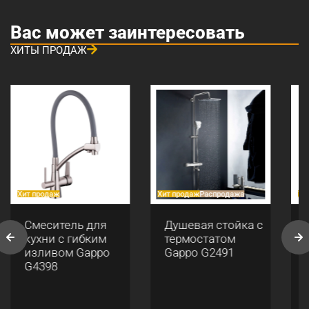
Вас может заинтересовать
ХИТЫ ПРОДАЖ
Хит продаж
Хит продаж
Распродажа
Хи
Смеситель для
Душевая стойка с
кухни с гибким
термостатом
изливом Gappo
Gappo G2491
G4398