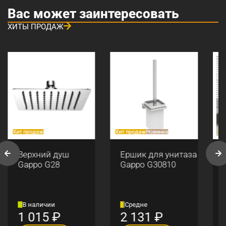
Вас может заинтересовать
ХИТЫ ПРОДАЖ
Хит продаж
Хит продаж
Новинка
Хи
Верхний душ
Ершик для унитаза
Gappo G28
Gappo G30810
В наличии
Средне
1 015
₽
2 131
₽