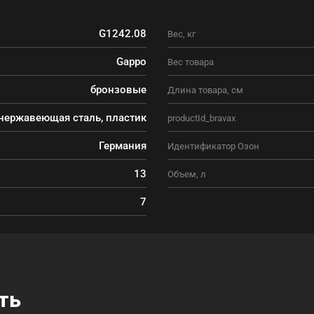
G1242.08
Вес, кг
Gappo
Вес товара
бронзовые
Длина товара, см
нержавеющая сталь, пластик
productId_bravax
Германия
Идентификатор Озон
13
Объем, л
7
ть