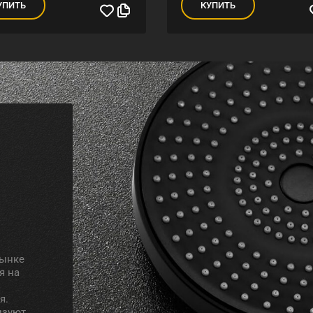
УПИТЬ
КУПИТЬ
рынке
я на
я.
изуют