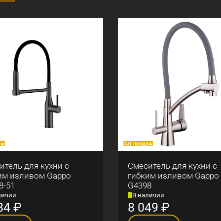
аж
Хит продаж
итель для кухни с
Смеситель для кухни с
им изливом Gappo
гибким изливом Gappo
8-51
G4398
личии
В наличии
84
₽
8 049
₽