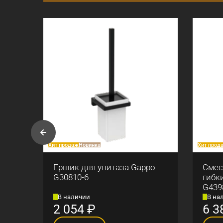
Хит продаж
Новинка
Хит прод
и
Ершик для унитаза Gappo
Смес
G30810-6
гибк
G439
В наличии
В на
2 054
₽
6 3