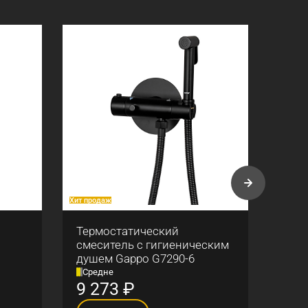
Хит продаж
Хит про
Термостатический
Смес
смеситель с гигиеническим
выд
душем Gappo G7290-6
G439
Средне
Сре
9 273
₽
5 