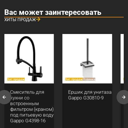
Вас может заинтересовать
ХИТЫ ПРОДАЖ
Хит продаж
Хит продаж
Новинка
Хи
Смеситель для
Ершик для унитаза
кухни со
Gappo G30810-9
встроенным
фильтром (краном)
под питьевую воду
Gappo G4398-16