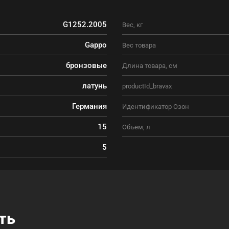
G1252.2005
Вес, кг
Gappo
Вес товара
бронзовые
Длина товара, см
латунь
productId_bravax
Германия
Идентификатор Озон
15
Объем, л
5
ть