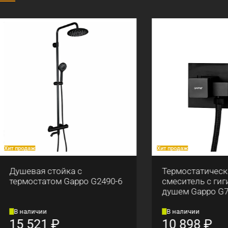
аж
Хит продаж
вая стойка с
Термостатический
остатом Gappo G2490-6
смеситель с гигиениче
душем Gappo G7207-60
личии
В наличии
521
₽
10 898
₽