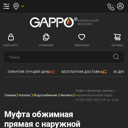
ФИРМЕННЫЙ
МАГАЗИН
МОЙ GAPPO
СРАВНЕНИЕ
ИЗБРАННОЕ
КОРЗИНА
ГАРАНТИЯ ЛУЧШЕЙ ЦЕНЫ
БЕСПЛАТНАЯ ДОСТАВКА
30 ДНЕЙ
Муфта обжимная прямая с
Главная
Каталог
Водоснабжение
Фитинги
наружной резьбой Gappo
G1252.3207 32х11/4" уп. 5 шт.
Муфта обжимная
прямая с наружной