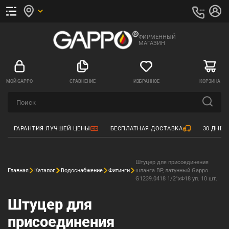
ФИРМЕННЫЙ
МАГАЗИН
МОЙ GAPPO
СРАВНЕНИЕ
ИЗБРАННОЕ
КОРЗИНА
ГАРАНТИЯ ЛУЧШЕЙ ЦЕНЫ
БЕСПЛАТНАЯ ДОСТАВКА
30 ДНЕЙ
Штуцер для присоединения
Главная
Каталог
Водоснабжение
Фитинги
шланга ВР, латунный Gappo
G1239.0418 1/2"xФ18 уп. 10 шт.
Штуцер для
присоединения