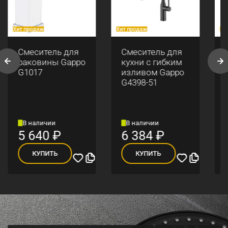
Хит продаж
Хит продаж
Хи
Смеситель для
Смеситель для
раковины Gappo
кухни с гибким
G1017
изливом Gappo
G4398-51
В наличии
В наличии
5 640
₽
6 384
₽
КУПИТЬ
КУПИТЬ