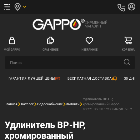
ФИРМЕННЫЙ
МАГАЗИН
МОЙ GAPPO
СРАВНЕНИЕ
ИЗБРАННОЕ
КОРЗИНА
ГАРАНТИЯ ЛУЧШЕЙ ЦЕНЫ
БЕСПЛАТНАЯ ДОСТАВКА
30 ДНЕЙ
Удлинитель ВР-НР,
Главная
Каталог
Водоснабжение
Фитинги
хромированный Gappo
G2221.06030 1"х30 мм уп. 5 шт.
Удлинитель ВР-НР,
хромированный