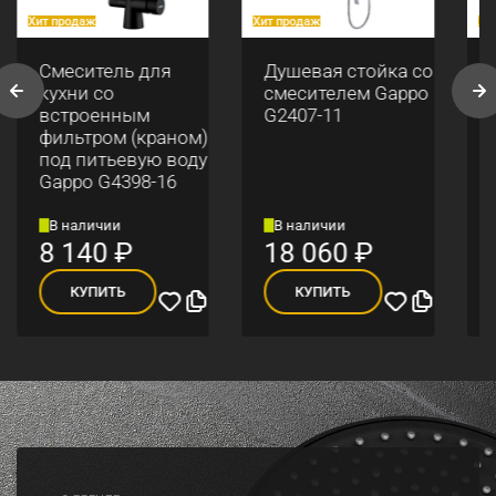
Хит продаж
Хит продаж
Хи
Смеситель для
Душевая стойка со
кухни со
смесителем Gappo
встроенным
G2407-11
фильтром (краном)
под питьевую воду
Gappo G4398-16
В наличии
В наличии
8 140
₽
18 060
₽
КУПИТЬ
КУПИТЬ