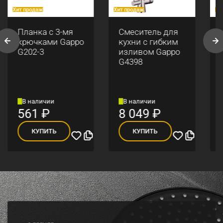
Хит продаж
Хит продаж
Хи
Планка с 3-мя
Смеситель для
крючками Gappo
кухни с гибким
G202-3
изливом Gappo
G4398
В наличии
В наличии
561
₽
8 049
₽
КУПИТЬ
КУПИТЬ