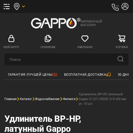
ФИРМЕННЫЙ
МАГАЗИН
МОЙ GAPPO
СРАВНЕНИЕ
ИЗБРАННОЕ
КОРЗИНА
ГАРАНТИЯ ЛУЧШЕЙ ЦЕНЫ
БЕСПЛАТНАЯ ДОСТАВКА
30 ДНЕЙ
Удлинитель ВР-НР, латунный
Главная
Каталог
Водоснабжение
Фитинги
Gappo G1221.05050 3/4"x50 мм
уп. 10 шт.
Удлинитель ВР-НР,
латунный Gappo