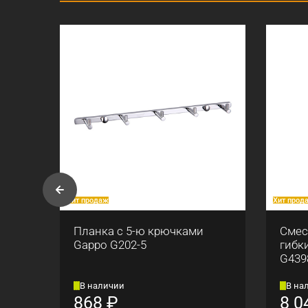
Хит продаж
Хит прод
Планка с 5-ю крючками
Смес
Gappo G202-5
гибк
G439
В наличии
В на
868
₽
8 0