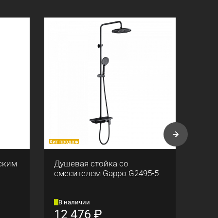
Хит продаж
Хит про
ским
Душевая стойка со
Смес
смесителем Gappo G2495-5
вст
(кра
Gapp
В наличии
В н
12 476
₽
8 