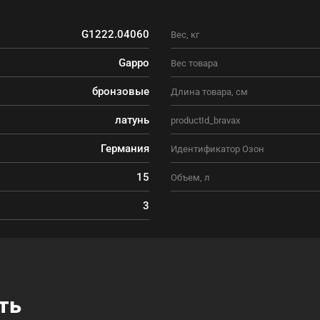
G1222.04060
Вес, кг
Gappo
Вес товара
бронзовые
Длина товара, см
латунь
productId_bravax
Германия
Идентификатор Озон
15
Объем, л
3
ть