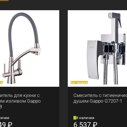
аж
Хит продаж
итель для кухни с
Смеситель с гигиениче
им изливом Gappo
душем Gappo G7207-1
8
личии
В наличии
49
₽
6 537
₽