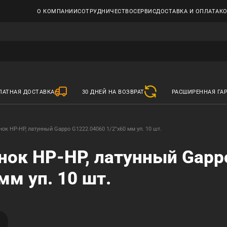
О КОМПАНИИ
СОТРУДНИЧЕСТВО
СЕРВИС
ДОСТАВКА И ОПЛАТА
К
ЛАТНАЯ ДОСТАВКА
30 ДНЕЙ НА ВОЗВРАТ
РАСШИРЕННАЯ ГА
ок НР-НР, латунный Gappo G1222.04060 1/2"х60 мм уп. 10 шт.
нок НР-НР, латунный Gapp
мм уп. 10 шт.