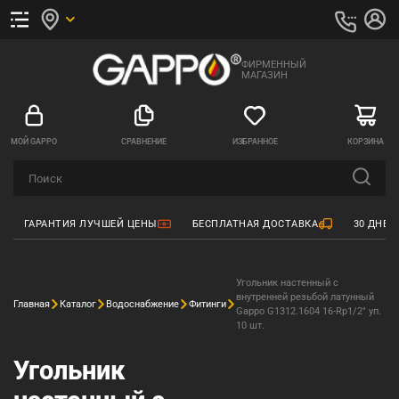
ФИРМЕННЫЙ
МАГАЗИН
МОЙ GAPPO
СРАВНЕНИЕ
ИЗБРАННОЕ
КОРЗИНА
ГАРАНТИЯ ЛУЧШЕЙ ЦЕНЫ
БЕСПЛАТНАЯ ДОСТАВКА
30 ДНЕЙ
Угольник настенный с
внутренней резьбой латунный
Главная
Каталог
Водоснабжение
Фитинги
Gappo G1312.1604 16-Rp1/2" уп.
10 шт.
Угольник