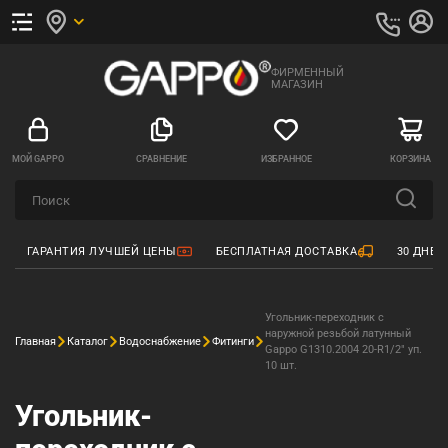
ФИРМЕННЫЙ
МАГАЗИН
МОЙ GAPPO
СРАВНЕНИЕ
ИЗБРАННОЕ
КОРЗИНА
ГАРАНТИЯ ЛУЧШЕЙ ЦЕНЫ
БЕСПЛАТНАЯ ДОСТАВКА
30 ДНЕЙ
Угольник-переходник с
наружной резьбой латунный
Главная
Каталог
Водоснабжение
Фитинги
Gappo G1310.2004 20-R1/2" уп.
10 шт.
Угольник-