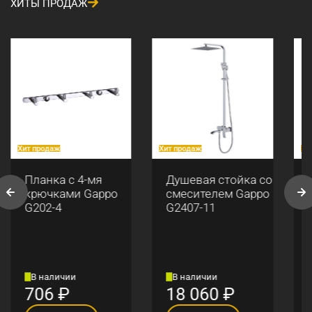
ХИТЫ ПРОДАЖ
Хит продаж
Хит продаж
Хи
Планка с 4-мя
Душевая стойка со
крючками Gappo
смесителем Gappo
G202-4
G2407-11
В наличии
В наличии
706
₽
18 060
₽