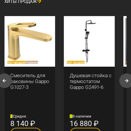
ХИТЫ ПРОДАЖ
Хит продаж
Новинка
Хит продаж
Хи
Смеситель для
Душевая стойка с
раковины Gappo
термостатом
G1027-3
Gappo G2491-6
Средне
В наличии
8 140
₽
16 880
₽