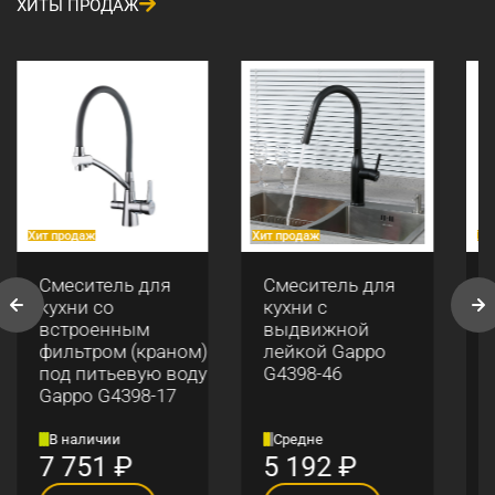
ХИТЫ ПРОДАЖ
Хит продаж
Хит продаж
Хи
Смеситель для
Смеситель для
кухни со
кухни с
встроенным
выдвижной
фильтром (краном)
лейкой Gappo
под питьевую воду
G4398-46
Gappo G4398-17
В наличии
Средне
7 751
₽
5 192
₽