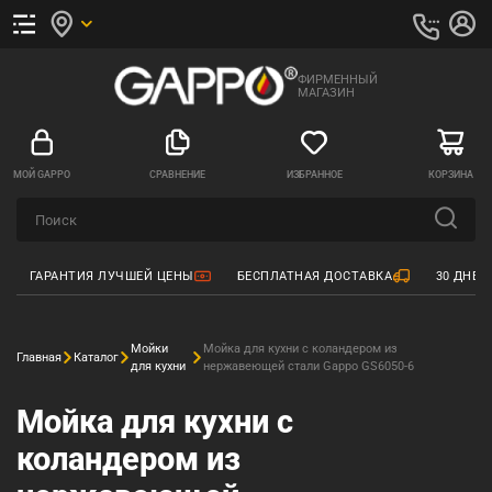
ФИРМЕННЫЙ
МАГАЗИН
МОЙ GAPPO
СРАВНЕНИЕ
ИЗБРАННОЕ
КОРЗИНА
ГАРАНТИЯ ЛУЧШЕЙ ЦЕНЫ
БЕСПЛАТНАЯ ДОСТАВКА
30 ДНЕЙ
Мойки
Мойка для кухни с коландером из
Главная
Каталог
для кухни
нержавеющей стали Gappo GS6050-6
Мойка для кухни с
коландером из