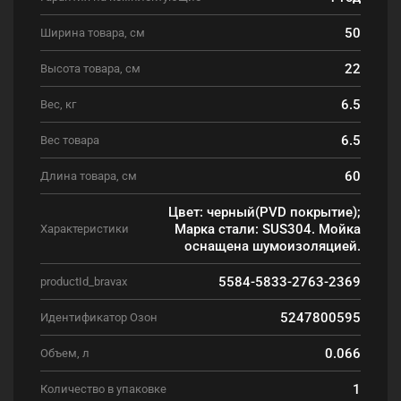
50
Ширина товара, см
22
Высота товара, см
6.5
Вес, кг
6.5
Вес товара
60
Длина товара, см
Цвет: черный(PVD покрытие);
Марка стали: SUS304. Мойка
Характеристики
оснащена шумоизоляцией.
5584-5833-2763-2369
productId_bravax
5247800595
Идентификатор Озон
0.066
Объем, л
1
Количество в упаковке