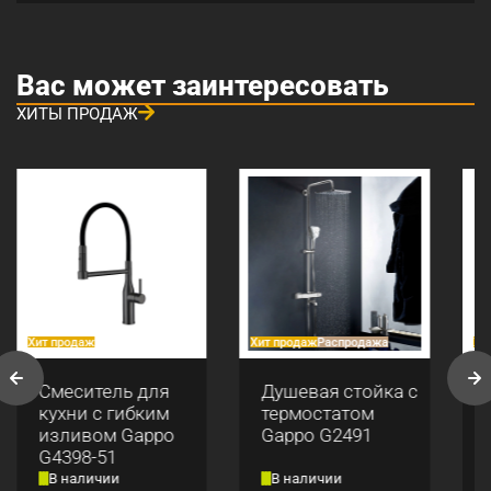
Вас может заинтересовать
ХИТЫ ПРОДАЖ
Хит продаж
Хит продаж
Распродажа
Хи
Смеситель для
Душевая стойка с
кухни с гибким
термостатом
изливом Gappo
Gappo G2491
G4398-51
В наличии
В наличии