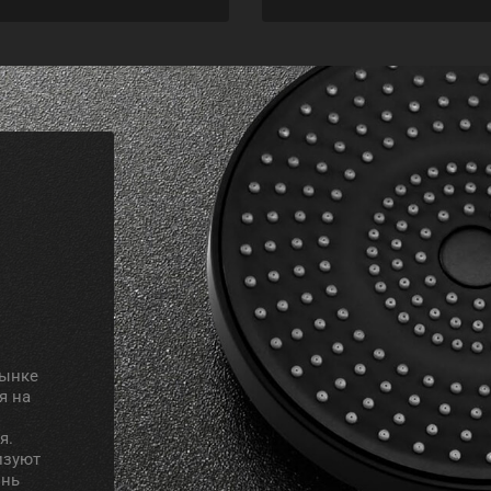
рынке
я на
я.
изуют
знь