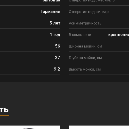
Германия
Отверстие под фильтр
5 лет
Асимметричность
1 год
крепления
В комплекте
56
Ширина мойки, см
27
Глубина мойки, см
9.2
Высота мойки, см
ть