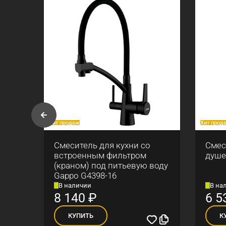
Хит продаж
Хит прод
ны
Смеситель для кухни со
Смес
встроенным фильтром
душе
(краном) под питьевую воду
Gappo G4398-16
В наличии
В на
8 140
₽
6 5
КУПИТЬ
К