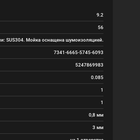
9.2
56
ли: SUS304. Мойка оснащена шумоизоляцией.
7341-6665-5745-6093
5247869983
0.085
1
1
0,8 мм
3 мм
на 1 отверстие