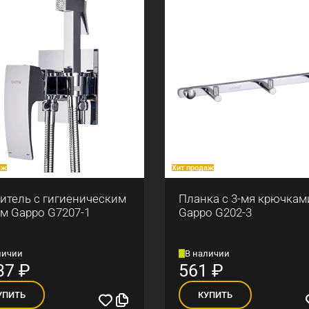
аж
Хит продаж
итель с гигиеническим
Планка с 3-мя крючкам
м Gappo G7207-1
Gappo G202-3
личии
В наличии
37
₽
561
₽
УПИТЬ
КУПИТЬ