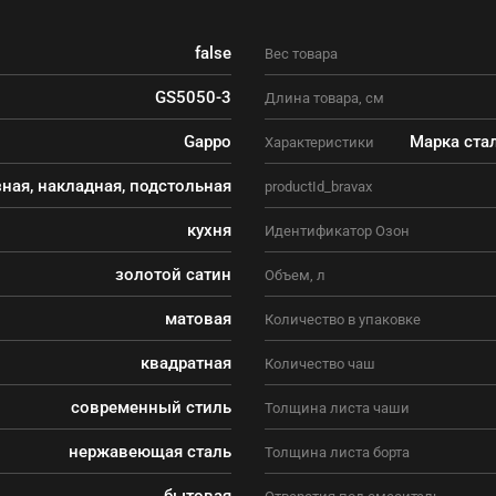
false
Вес товара
GS5050-3
Длина товара, см
Gappo
Марка ста
Характеристики
ная, накладная, подстольная
productId_bravax
кухня
Идентификатор Озон
золотой сатин
Объем, л
матовая
Количество в упаковке
квадратная
Количество чаш
современный стиль
Толщина листа чаши
нержавеющая сталь
Толщина листа борта
бытовая
Отверстия под смеситель