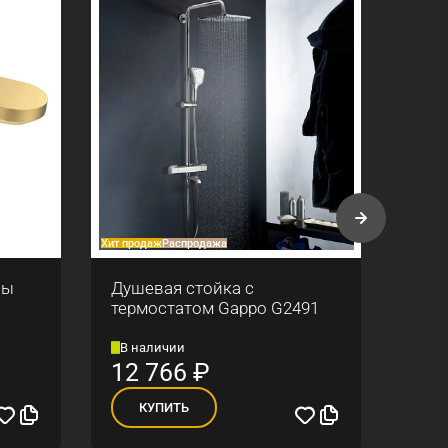
Хит продаж
Распродажа
Хит про
ны
Душевая стойка с
Душ
термостатом Gappo G2491
G710
В наличии
В н
12 766
₽
15
КУПИТЬ
К