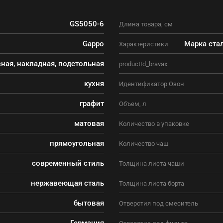
GS5050-6
Длина товара, см
Gappo
Марка ста
Характеристики
ная, накладная, подстольная
productId_bravax
кухня
Идентификатор Озон
графит
Объем, л
матовая
Количество в упаковке
прямоугольная
Количество чаш
современный стиль
Толщина листа чаши
нержавеющая сталь
Толщина листа борта
бытовая
Отверстия под смеситель
Германия
Отверстие под фильтр