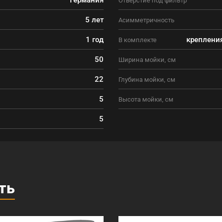
5 лет
Асимметричность
1 год
крепления
В комплекте
50
Ширина мойки, см
22
Глубина мойки, см
5
Высота мойки, см
5
ть