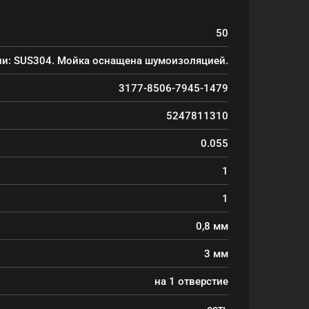
50
ли: SUS304. Мойка оснащена шумоизоляцией.
3177-8506-7945-1479
5247811310
0.055
1
1
0,8 мм
3 мм
на 1 отверстие
есть