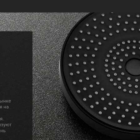
рынке
я на
я.
изуют
знь