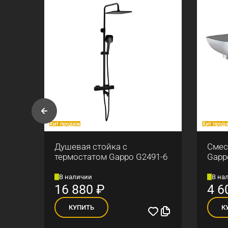
Хит продаж
Хит прод
po
Душевая стойка с
Смес
термостатом Gappo G2491-6
Gapp
В наличии
В на
16 880
₽
4 6
КУПИТЬ
К