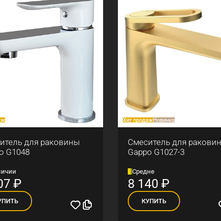
аж
Хит продаж
Новинка
итель для раковины
Смеситель для ракови
o G1048
Gappo G1027-3
личии
Средне
07
₽
8 140
₽
УПИТЬ
КУПИТЬ