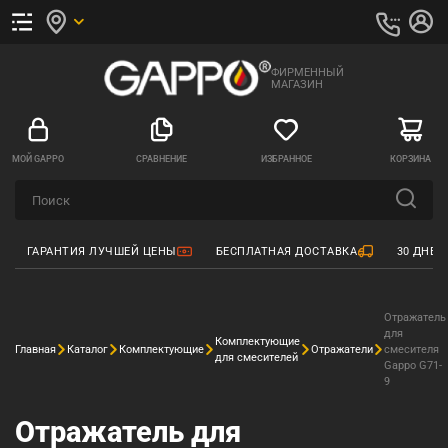
ФИРМЕННЫЙ
МАГАЗИН
МОЙ GAPPO
СРАВНЕНИЕ
ИЗБРАННОЕ
КОРЗИНА
ГАРАНТИЯ ЛУЧШЕЙ ЦЕНЫ
БЕСПЛАТНАЯ ДОСТАВКА
30 ДНЕЙ
Отражатель
для
Комплектующие
Главная
Каталог
Комплектующие
Отражатели
смесителя
для смесителей
Gappo G71-
9
Отражатель для