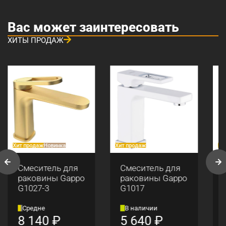
Вас может заинтересовать
ХИТЫ ПРОДАЖ
Хит продаж
Новинка
Хит продаж
Хи
Смеситель для
Смеситель для
раковины Gappo
раковины Gappo
G1027-3
G1017
Средне
В наличии
8 140
₽
5 640
₽