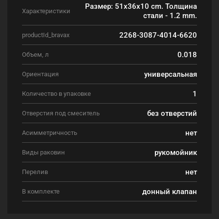
Размер: 51х36х10 cm. Толщина
Характеристики
стали - 1.2 mm.
2268-3087-4014-6620
productId_bravax
0.018
Объем, л
универсальная
Ориентация
1
Количество в упаковке
без отверстий
Отверстия под смеситель
нет
Асимметричность
рукомойник
Виды раковин
нет
Перелив
донный клапан
В комплекте