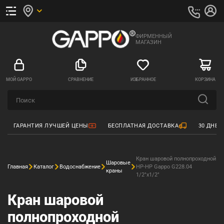
ФИРМЕННЫЙ
МАГАЗИН
МОЙ GAPPO
СРАВНЕНИЕ
ИЗБРАННОЕ
КОРЗИНА
ГАРАНТИЯ ЛУЧШЕЙ ЦЕНЫ
БЕСПЛАТНАЯ ДОСТАВКА
30 ДНЕЙ
Кран шаровой полнопроходной
Шаровые
Главная
Каталог
Водоснабжение
НР-НР Gappo G228.04
краны
1/2"x1/2"
Кран шаровой
полнопроходной