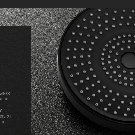
рынке
я на
я.
изуют
знь