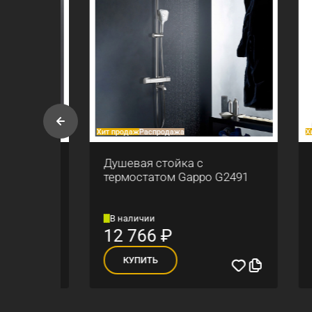
Хит продаж
Распродажа
Хит прод
po
Душевая стойка с
Смес
термостатом Gappo G2491
Gapp
В наличии
В на
12 766
₽
5 4
КУПИТЬ
К