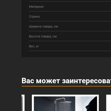
Материал
Страна
Ширина товара, см
Высота товара, см
Вес, кг
Вас может заинтересова