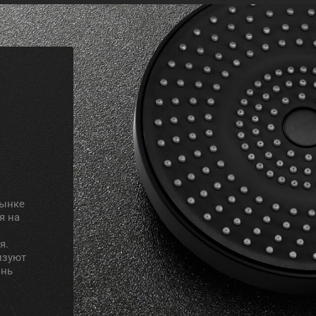
рынке
я на
я.
изуют
знь