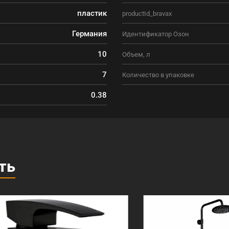
пластик
productId_bravax
Германия
Идентификатор Озон
10
Объем, л
7
Количество в упаковке
0.38
ть