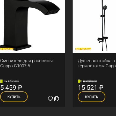
аж
Хит продаж
итель для раковины
Душевая стойка с
o G1007-6
термостатом Gappo G24
личии
В наличии
59
₽
15 521
₽
УПИТЬ
КУПИТЬ