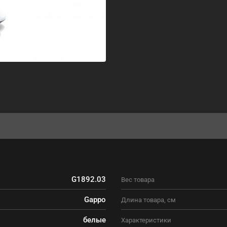
G1892.03
Вес товара
Gappo
Длина товара, см
белые
Характеристики