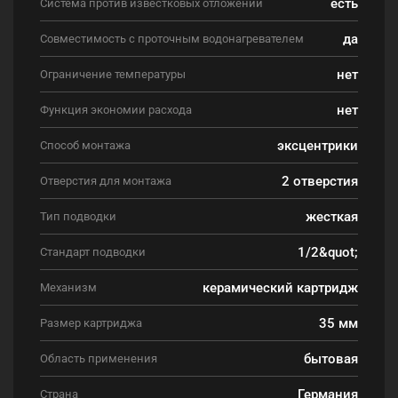
есть
Система против известковых отложений
да
Совместимость с проточным водонагревателем
нет
Ограничение температуры
нет
Функция экономии расхода
эксцентрики
Способ монтажа
2 отверстия
Отверстия для монтажа
жесткая
Тип подводки
1/2&quot;
Стандарт подводки
керамический картридж
Механизм
35 мм
Размер картриджа
бытовая
Область применения
Германия
Страна