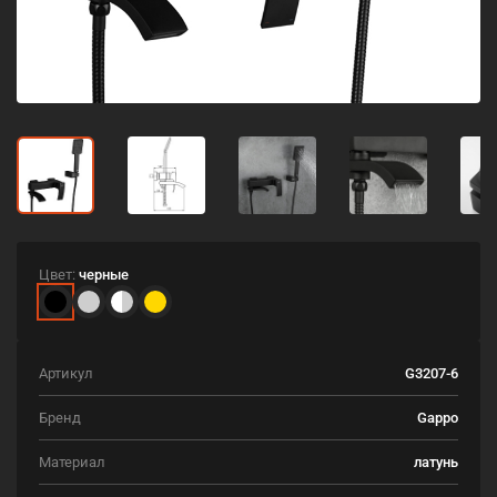
Цвет:
черные
Артикул
G3207-6
Бренд
Gappo
Материал
латунь