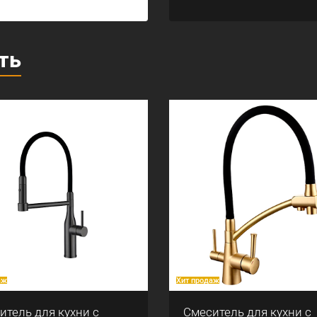
ть
аж
Хит продаж
итель для кухни с
Смеситель для кухни с