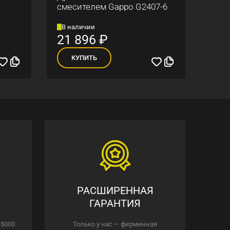
смесителем Gappo G2407-6
Gapp
В наличии
В н
21 896
₽
56
КУПИТЬ
К
РАСШИРЕННАЯ
ГАРАНТИЯ
 5000
Только у нас — фирменная