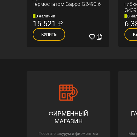
ским
термостатом Gappo G2490-6
гибк
G439
В наличии
В на
15 521
₽
6 3
КУПИТЬ
К
ФИРМЕННЫЙ
Г
МАГАЗИН
Посетите шоурум и фирменный
Мы 