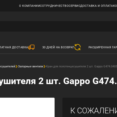
О КОМПАНИИ
СОТРУДНИЧЕСТВО
СЕРВИС
ДОСТАВКА И ОПЛАТА
К
ЛАТНАЯ ДОСТАВКА
30 ДНЕЙ НА ВОЗВРАТ
РАСШИРЕННАЯ ГА
есушителей
Запорные вентили
Кран для полотенцесушителя 2 шт. Gappo G474.040
ушителя 2 шт. Gappo G474
К СОЖАЛЕН