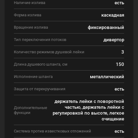
есть
Наличие излива
каскадная
Форма излива
фиксированный
Вращение излива
дивертор
Тип переключения потоков
3
Количество режимов душевой лейки
150
Длина душевого шланга, см
металлический
Исполнение шланга
есть
Защита от перекручивания
держатель лейки с поворотной
частью, держатель лейки с
Дополнительные
функции
регулировкой по высоте, легкое
очищение
есть
Система против известковых отложений