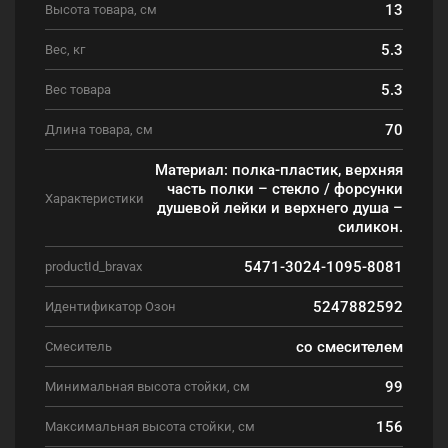
13
Высота товара, см
5.3
Вес, кг
5.3
Вес товара
70
Длина товара, см
Материал: полка-пластик, верхняя
часть полки – стекло / форсунки
Характеристики
душевой лейки и верхнего душа –
силикон.
5471-3024-1095-8081
productId_bravax
5247882592
Идентификатор Озон
со смесителем
Смеситель
99
Минимальная высота стойки, см
156
Максимальная высота стойки, см