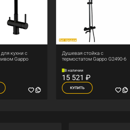
аж
Хит продаж
вая стойка с
Смеситель для ракови
остатом Gappo G2490-6
Gappo G1017
личии
В наличии
521
₽
5 640
₽
УПИТЬ
КУПИТЬ