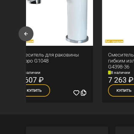
Хит продаж
Хит прод
ны
Смеситель для кухни с
Душе
гибким изливом Gappo
терм
G4398-36
В наличии
В на
7 263
₽
15 
КУПИТЬ
К